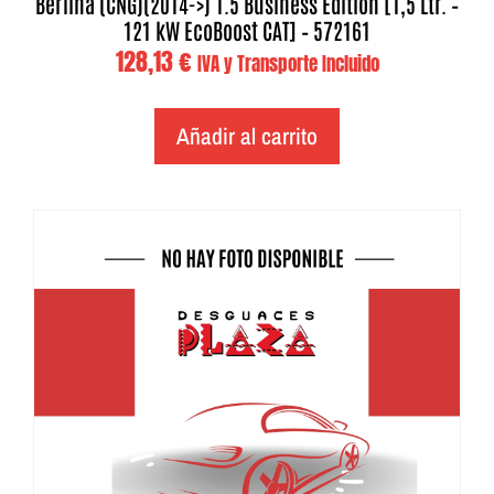
Berlina (CNG)(2014->) 1.5 Business Edition [1,5 Ltr. –
121 kW EcoBoost CAT] – 572161
128,13
€
IVA y Transporte Incluido
Añadir al carrito