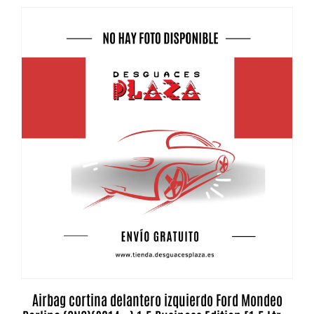
Airbag cortina delantero izquierdo Ford Mondeo