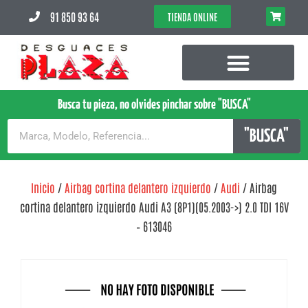
91 850 93 64
TIENDA ONLINE
Busca tu pieza, no olvides pinchar sobre "BUSCA"
"BUSCA"
Inicio
/
Airbag cortina delantero izquierdo
/
Audi
/ Airbag
cortina delantero izquierdo Audi A3 (8P1)(05.2003->) 2.0 TDI 16V
– 613046