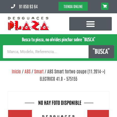
91 850 93 64
TIENDA ONLINE
Busca tu pieza, no olvides pinchar sobre "BUSCA"
"BUSCA"
Inicio
/
ABS
/
Smart
/ ABS Smart fortwo coupe (11.2014->)
ELECTRICO 41.0 – 575155