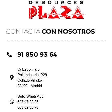
CONTACTA
CON NOSOTROS
91 850 93 64
C/ Escofina 5
Pol. Industrial P29
Collado Villalba
28400 - Madrid
Solo
WhatsApp:
627 47 22 25
603 62 96 76