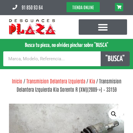
91 850 93 64
TIENDA ONLINE
Busca tu pieza, no olvides pinchar sobre "BUSCA"
"BUSCA"
Inicio
/
Transmision Delantera Izquierda
/
Kia
/ Transmision
Delantera Izquierda Kia Sorento R (XM)(2009->) – 33159