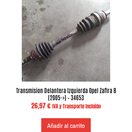
Transmision Delantera Izquierda Opel Zafira B
(2005->) – 34653
26,97
€
IVA y Transporte Incluido
Añadir al carrito