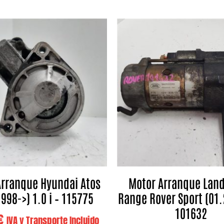
Arranque Hyundai Atos
Motor Arranque Land
998->) 1.0 i – 115775
Range Rover Sport (01.
101632
€
IVA y Transporte Incluido