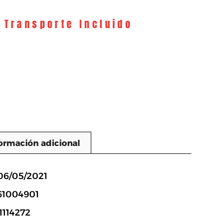
y Transporte Incluido
ormación adicional
n
06/05/2021
61004901
1114272