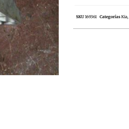
SKU
169361
Categorías
Kia