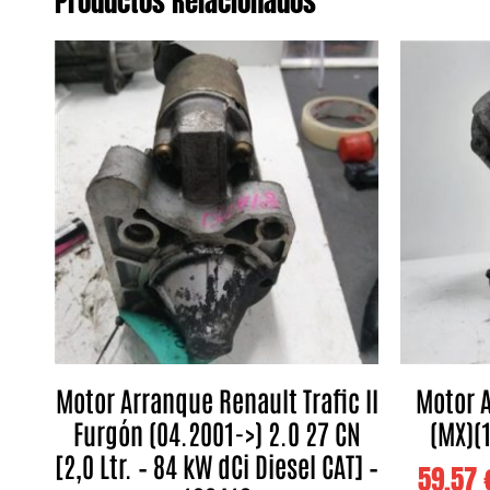
Productos Relacionados
Motor Arranque Renault Trafic II
Motor 
Furgón (04.2001->) 2.0 27 CN
(MX)(1
[2,0 Ltr. – 84 kW dCi Diesel CAT] –
59,57