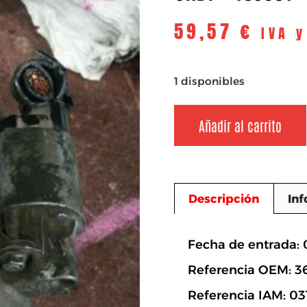
59,57
€
IVA 
1 disponibles
Añadir al carrito
Descripción
Inf
Descripció
Fecha de entrada: 
Referencia OEM: 3
Referencia IAM: 03