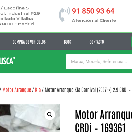
/ Escofina 5
91 850 93 64
ol. Industrial P29
ollado Villalba
Atención al Cliente
8400 - Madrid
COMPRA DE VEHÍCULOS
BLOG
CONTACTO
BUSCA"
/
Motor Arranque
/
Kia
/ Motor Arranque Kia Carnival (2007->) 2.9 CRDi –
Motor Arranque
CRDi – 169361