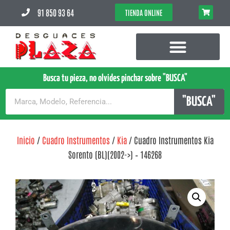
91 850 93 64
TIENDA ONLINE
Busca tu pieza, no olvides pinchar sobre "BUSCA"
"BUSCA"
Inicio
/
Cuadro Instrumentos
/
Kia
/ Cuadro Instrumentos Kia
Sorento (BL)(2002->) – 146268