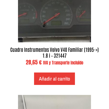
Cuadro Instrumentos Volvo V40 Familiar (1995->)
1.8 i – 321447
28,65
€
IVA y Transporte Incluido
Añadir al carrito