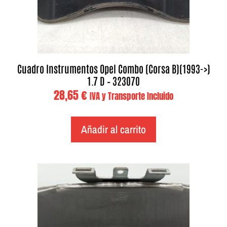
Cuadro Instrumentos Opel Combo (Corsa B)(1993->)
1.7 D – 323070
28,65
€
IVA y Transporte Incluido
Añadir al carrito