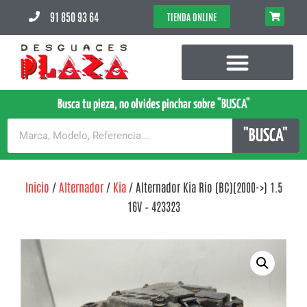
91 850 93 64
TIENDA ONLINE
Busca tu pieza, no olvides pinchar sobre "BUSCA"
"BUSCA"
Inicio
/
Alternador
/
Kia
/ Alternador Kia Rio (BC)(2000->) 1.5
16V – 423323