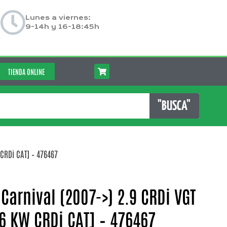
Lunes a viernes:
9-14h y 16-18:45h
TIENDA ONLINE
"BUSCA"
 CRDi CAT] – 476467
Carnival (2007->) 2.9 CRDi VGT
136 KW CRDi CAT] – 476467