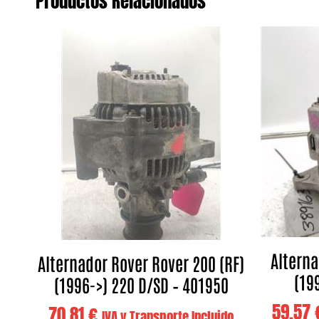
Productos Relacionados
Alterna
Alternador Rover Rover 200 (RF)
(199
(1996->) 220 D/SD – 401950
59,57
70,81
€
IVA y Transporte Incluido