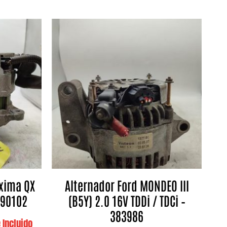
xima QX
Alternador Ford MONDEO III
390102
(B5Y) 2.0 16V TDDi / TDCi –
383986
 Incluido