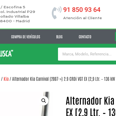
/ Escofina 5
91 850 93 64
ol. Industrial P29
ollado Villalba
Atención al Cliente
8400 - Madrid
COMPRA DE VEHÍCULOS
BLOG
CONTACTO
BUSCA"
/
Kia
/ Alternador Kia Carnival (2007->) 2.9 CRDi VGT EX [2,9 Ltr. – 136 kW
Alternador Kia 
EX [2,9 Ltr. – 