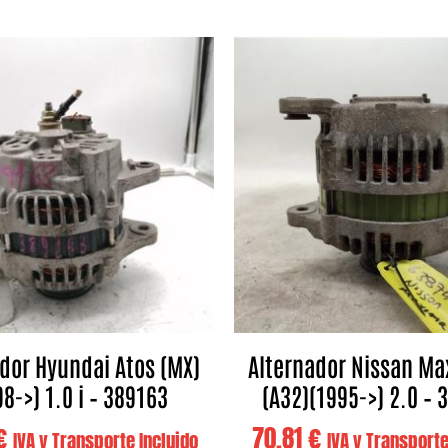
dor Hyundai Atos (MX)
Alternador Nissan Ma
8->) 1.0 i – 389163
(A32)(1995->) 2.0 – 
€
70,81
€
IVA y Transporte Incluido
IVA y Transporte