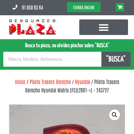
91 850 93 64
TIENDA ONLINE
Busca tu pieza, no olvides pinchar sobre "BUSCA"
"BUSCA"
Inicio
/
Piloto Trasero Derecho
/
Hyundai
/ Piloto Trasero
Derecho Hyundai Matrix (FC)(2001->) – 243727