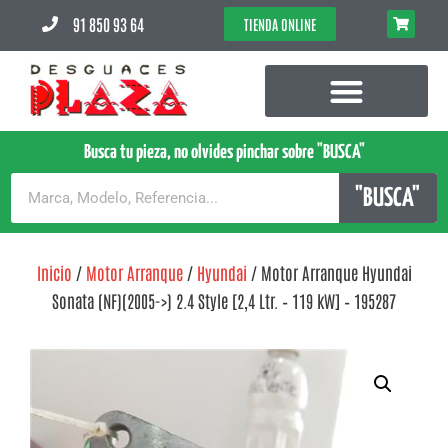
91 850 93 64
TIENDA ONLINE
Busca tu pieza, no olvides pinchar sobre "BUSCA"
"BUSCA"
Inicio
/
Motor Arranque
/
Hyundai
/ Motor Arranque Hyundai
Sonata (NF)(2005->) 2.4 Style [2,4 Ltr. – 119 kW] – 195287