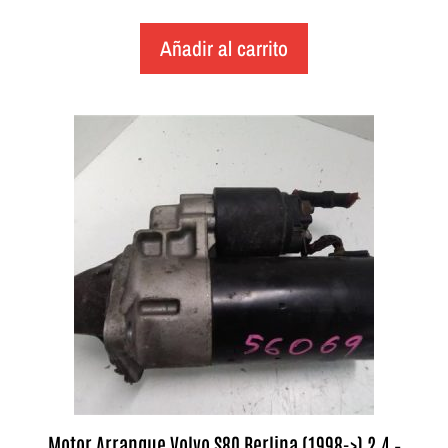
Añadir al carrito
Motor Arranque Volvo S80 Berlina (1998->) 2.4 –