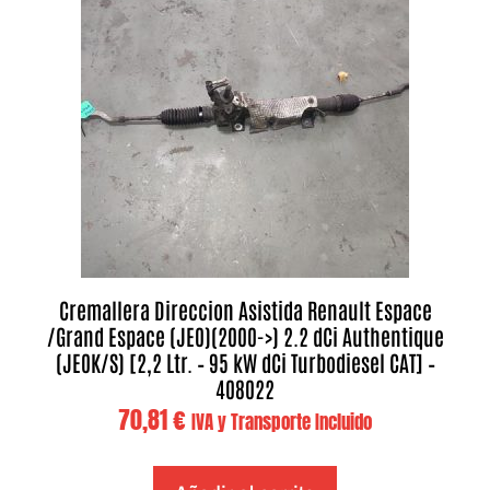
Cremallera Direccion Asistida Renault Espace
/Grand Espace (JE0)(2000->) 2.2 dCi Authentique
(JE0K/S) [2,2 Ltr. – 95 kW dCi Turbodiesel CAT] –
408022
70,81
€
IVA y Transporte Incluido