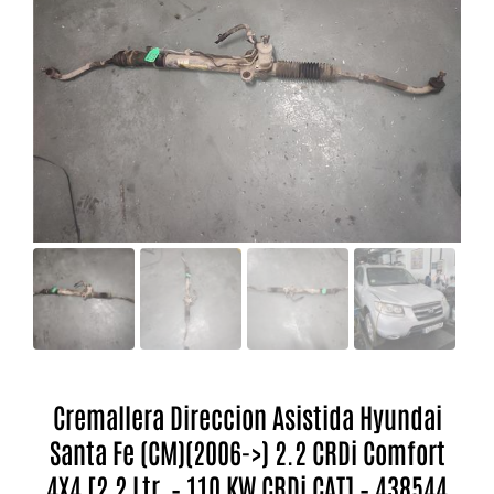
Cremallera Direccion Asistida Hyundai
Santa Fe (CM)(2006->) 2.2 CRDi Comfort
4X4 [2,2 Ltr. – 110 KW CRDi CAT] – 438544