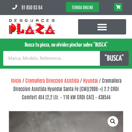
91 850 93 64
TIENDA ONLINE
Busca tu pieza, no olvides pinchar sobre "BUSCA"
"BUSCA"
Inicio
/
Cremallera Direccion Asistida
/
Hyundai
/ Cremallera
Direccion Asistida Hyundai Santa Fe (CM)(2006->) 2.2 CRDi
Comfort 4X4 [2,2 Ltr. – 110 kW CRDi CAT] – 438544