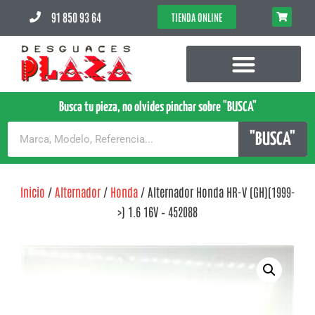
91 850 93 64
TIENDA ONLINE
Busca tu pieza, no olvides pinchar sobre "BUSCA"
"BUSCA"
Inicio
/
Alternador
/
Honda
/ Alternador Honda HR-V (GH)(1999-
>) 1.6 16V – 452088