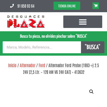
91 850 93 64
TIENDA ONLINE
Busca tu pieza, no olvides pinchar sobre "BUSCA"
"BUSCA"
Inicio
/
Alternador
/
Ford
/ Alternador Ford Probe (1993->) 2.5
24V [2,5 Ltr. – 120 kW V6 24V CAT] – 413632