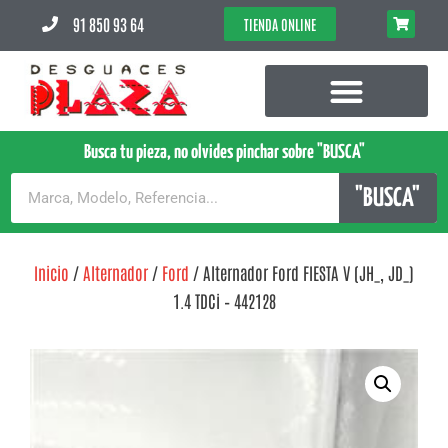
91 850 93 64
TIENDA ONLINE
Busca tu pieza, no olvides pinchar sobre "BUSCA"
"BUSCA"
Inicio
/
Alternador
/
Ford
/ Alternador Ford FIESTA V (JH_, JD_)
1.4 TDCi – 442128