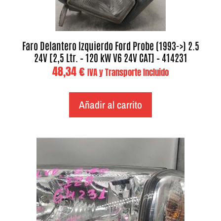
Faro Delantero Izquierdo Ford Probe (1993->) 2.5
24V [2,5 Ltr. – 120 kW V6 24V CAT] – 414231
48,34
€
IVA y Transporte Incluido
Añadir al carrito