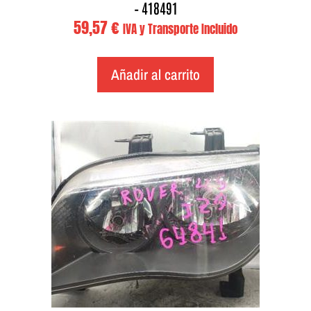
– 418491
59,57
€
IVA y Transporte Incluido
Añadir al carrito