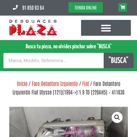
91 850 93 64
TIENDA ONLINE
Busca tu pieza, no olvides pinchar sobre "BUSCA"
"BUSCA"
Inicio
/
Faro Delantero Izquierdo
/
Fiat
/ Faro Delantero
Izquierdo Fiat Ulysse (121)(1994->) 1.9 TD (220AH5) – 411030