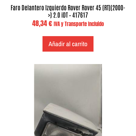
Faro Delantero Izquierdo Rover Rover 45 (RT)(2000-
>) 2.0 iDT – 417617
48,34
€
IVA y Transporte Incluido
Añadir al carrito