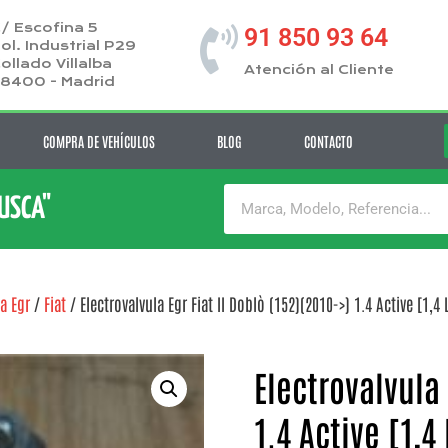
/ Escofina 5
91 850 93 64
ol. Industrial P29
ollado Villalba
Atención al Cliente
8400 - Madrid
COMPRA DE VEHÍCULOS
BLOG
CONTACTO
BUSCA"
la Egr
/
Fiat
/ Electrovalvula Egr Fiat II Doblò (152)(2010->) 1.4 Active [1,4 
Electrovalvula 
1.4 Active [1,4