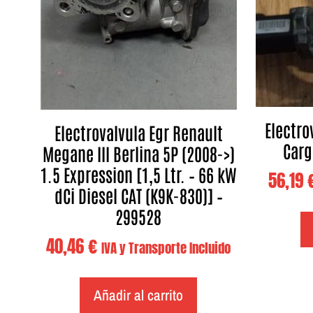
Electro
Electrovalvula Egr Renault
Carg
Megane III Berlina 5P (2008->)
1.5 Expression [1,5 Ltr. – 66 kW
56,19
dCi Diesel CAT (K9K-830)] –
299528
40,46
€
IVA y Transporte Incluido
Añadir al carrito