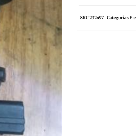
SKU
232497
Categorías
Ele