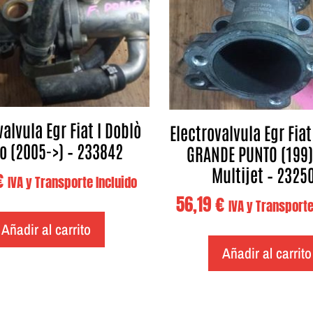
valvula Egr Fiat I Doblò
Electrovalvula Egr Fia
o (2005->) – 233842
GRANDE PUNTO (199)
Multijet – 2325
€
IVA y Transporte Incluido
56,19
€
IVA y Transporte
Añadir al carrito
Añadir al carrito