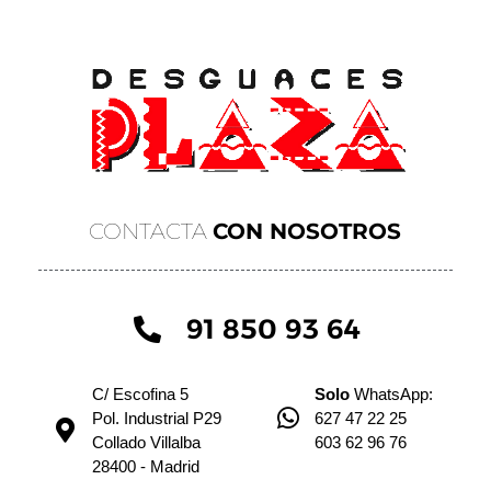
CONTACTA
CON NOSOTROS
91 850 93 64
C/ Escofina 5
Solo
WhatsApp:
Pol. Industrial P29
627 47 22 25
Collado Villalba
603 62 96 76
28400 - Madrid