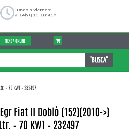
Lunes a viernes:
9-14h y 16-18:45h
TIENDA ONLINE
"BUSCA"
Ltr. – 70 kW] – 232497
Egr Fiat II Doblò (152)(2010->)
 Ltr. – 70 KW] – 232497