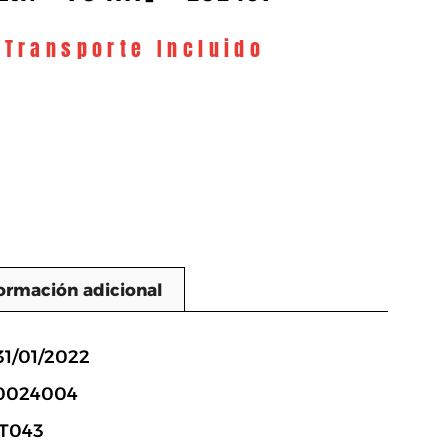
 Transporte Incluido
ormación adicional
n
31/01/2022
50024004
4T043