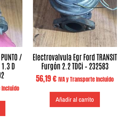
t PUNTO /
Electrovalvula Egr Ford TRANSIT
 1.3 D
Furgón 2.2 TDCi – 232583
02
56,19
€
IVA y Transporte Incluido
 Incluido
Añadir al carrito