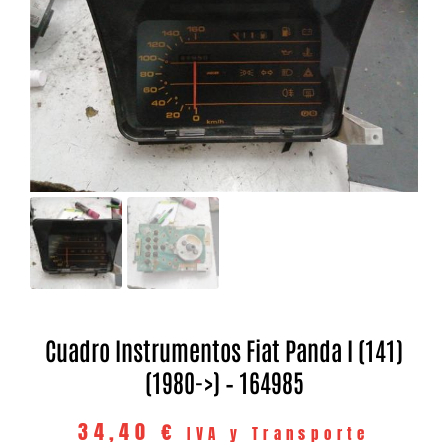
Cuadro Instrumentos Fiat Panda I (141)
(1980->) – 164985
34,40
€
IVA y Transporte