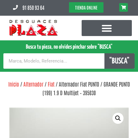
91 850 93 64
TIENDA ONLINE
Busca tu pieza, no olvides pinchar sobre "BUSCA"
"BUSCA"
Inicio
/
Alternador
/
Fiat
/ Alternador Fiat PUNTO / GRANDE PUNTO
(199) 1.9 D Multijet – 395030