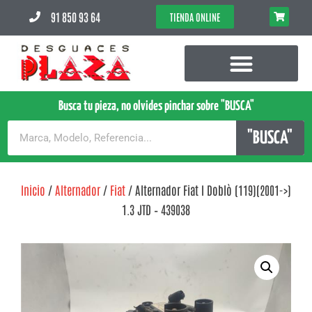
91 850 93 64
TIENDA ONLINE
Busca tu pieza, no olvides pinchar sobre "BUSCA"
"BUSCA"
Inicio
/
Alternador
/
Fiat
/ Alternador Fiat I Doblò (119)(2001->)
1.3 JTD – 439038