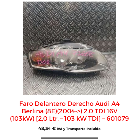
Faro Delantero Derecho Audi A4
Berlina (8E)(2004->) 2.0 TDI 16V
(103kW) [2,0 Ltr. – 103 kW TDI] – 601079
48,34
€
IVA y Transporte Incluido