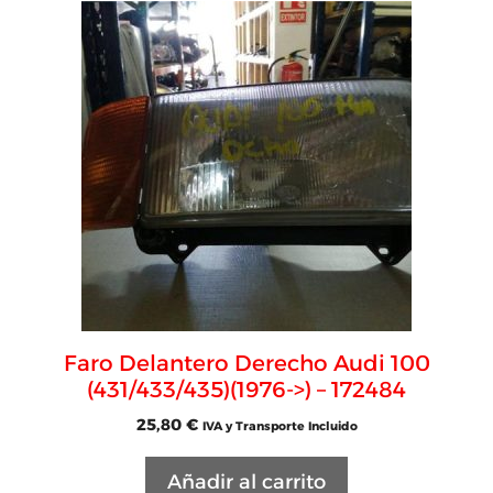
Faro Delantero Derecho Audi 100
(431/433/435)(1976->) – 172484
25,80
€
IVA y Transporte Incluido
Añadir al carrito