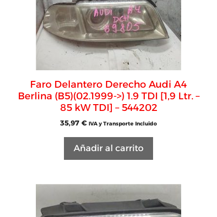
Faro Delantero Derecho Audi A4
Berlina (B5)(02.1999->) 1.9 TDI [1,9 Ltr. –
85 kW TDI] – 544202
35,97
€
IVA y Transporte Incluido
Añadir al carrito