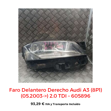
Faro Delantero Derecho Audi A3 (8P1)
(05.2003->) 2.0 TDI – 605896
93,29
€
IVA y Transporte Incluido