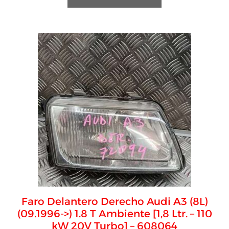
Faro Delantero Derecho Audi A3 (8L)
(09.1996->) 1.8 T Ambiente [1,8 Ltr. – 110
kW 20V Turbo] – 608064