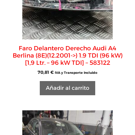
Faro Delantero Derecho Audi A4
Berlina (8E)(12.2001->) 1.9 TDI (96 kW)
[1,9 Ltr. – 96 kW TDI] – 583122
70,81
€
IVA y Transporte Incluido
Añadir al carrito