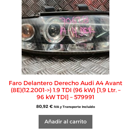
Faro Delantero Derecho Audi A4 Avant
(8E)(12.2001->) 1.9 TDI (96 kW) [1,9 Ltr. –
96 kW TDI] – 579991
80,92
€
IVA y Transporte Incluido
Añadir al carrito