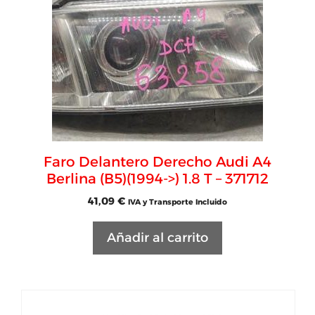
Faro Delantero Derecho Audi A4
Berlina (B5)(1994->) 1.8 T – 371712
41,09
€
IVA y Transporte Incluido
Añadir al carrito