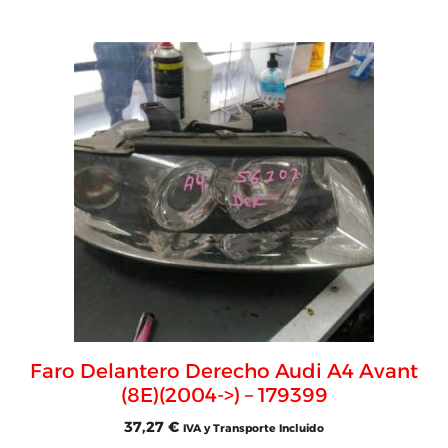
Faro Delantero Derecho Audi A4 Avant
(8E)(2004->) – 179399
37,27
€
IVA y Transporte Incluido