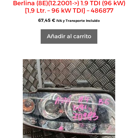
Berlina (8E)(12.2001->) 1.9 TDI (96 kW)
[1,9 Ltr. – 96 kW TDI] – 486877
67,45
€
IVA y Transporte Incluido
Añadir al carrito