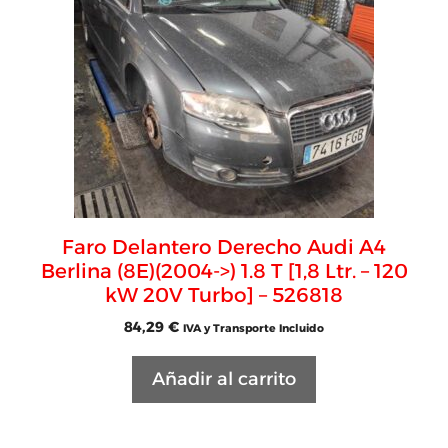
Faro Delantero Derecho Audi A4
Berlina (8E)(2004->) 1.8 T [1,8 Ltr. – 120
kW 20V Turbo] – 526818
84,29
€
IVA y Transporte Incluido
Añadir al carrito