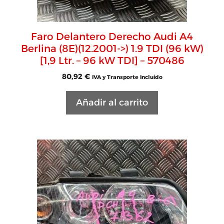
Faro Delantero Derecho Audi A4
Berlina (8E)(12.2001->) 1.9 TDI (96 kW)
[1,9 Ltr. – 96 kW TDI] – 570486
80,92
€
IVA y Transporte Incluido
Añadir al carrito