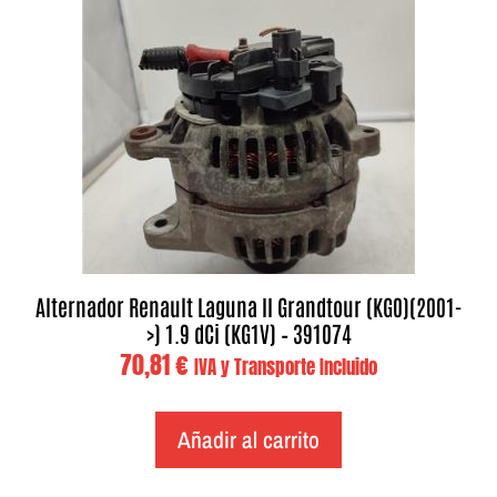
Alternador Renault Laguna II Grandtour (KG0)(2001-
>) 1.9 dCi (KG1V) – 391074
70,81
€
IVA y Transporte Incluido
Añadir al carrito