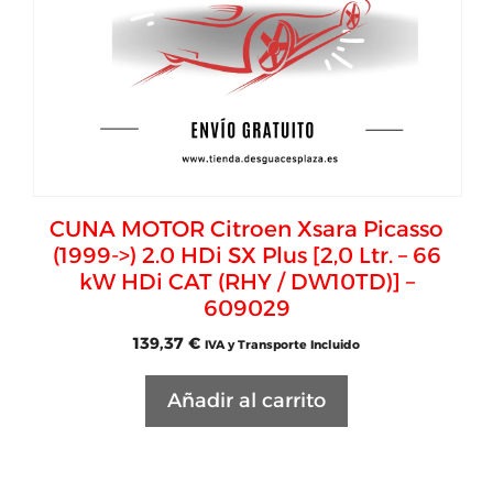
CUNA MOTOR Citroen Xsara Picasso
(1999->) 2.0 HDi SX Plus [2,0 Ltr. – 66
kW HDi CAT (RHY / DW10TD)] –
609029
139,37
€
IVA y Transporte Incluido
Añadir al carrito