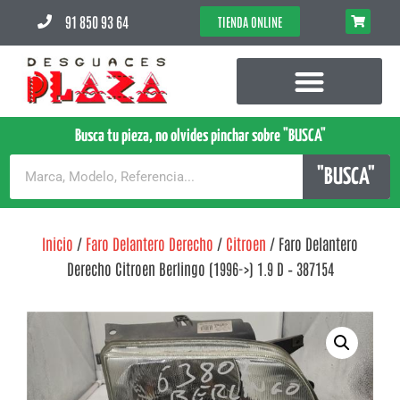
91 850 93 64
TIENDA ONLINE
Busca tu pieza, no olvides pinchar sobre "BUSCA"
"BUSCA"
Inicio
/
Faro Delantero Derecho
/
Citroen
/ Faro Delantero
Derecho Citroen Berlingo (1996->) 1.9 D – 387154