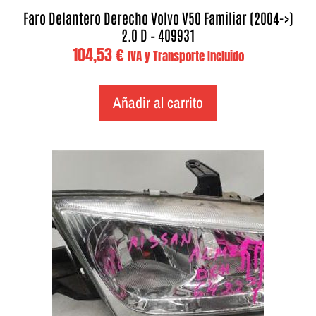
Faro Delantero Derecho Volvo V50 Familiar (2004->)
2.0 D – 409931
104,53
€
IVA y Transporte Incluido
Añadir al carrito