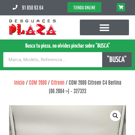
91 850 93 64
TIENDA ONLINE
Busca tu pieza, no olvides pinchar sobre "BUSCA"
"BUSCA"
Inicio
/
COM 2000
/
Citroen
/ COM 2000 Citroen C4 Berlina
(06.2004->) – 327323