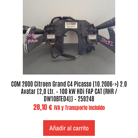
COM 2000 Citroen Grand C4 Picasso (10.2006->) 2.0
Avatar [2,0 Ltr. – 100 kW HDi FAP CAT (RHR /
DW10BTED4)] – 259248
28,10
€
IVA y Transporte Incluido
Añadir al carrito