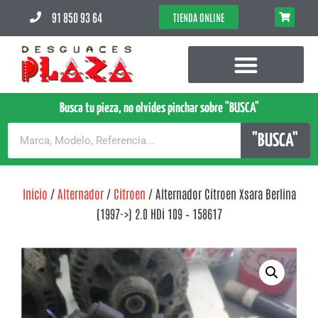
91 850 93 64
TIENDA ONLINE
Busca tu pieza, no olvides pinchar sobre "BUSCA"
"BUSCA"
Inicio
/
Alternador
/
Citroen
/ Alternador Citroen Xsara Berlina
(1997->) 2.0 HDi 109 – 158617