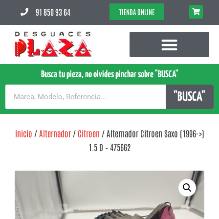
91 850 93 64
TIENDA ONLINE
Busca tu pieza, no olvides pinchar sobre "BUSCA"
"BUSCA"
Inicio
/
Alternador
/
Citroen
/ Alternador Citroen Saxo (1996->)
1.5 D – 475662