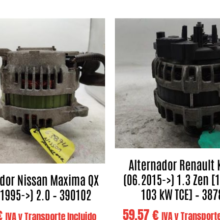
Alternador Renault 
(06.2015->) 1.3 Zen [1,
ador Nissan Maxima QX
103 kW TCE] – 38
(1995->) 2.0 – 390102
59,57
€
€
IVA y Transporte
IVA y Transporte Incluido