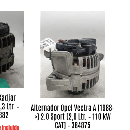
Kadjar
3 Ltr. –
Alternador Opel Vectra A (1988-
7882
>) 2.0 Sport [2,0 Ltr. – 110 kW
CAT] – 384875
 Incluido