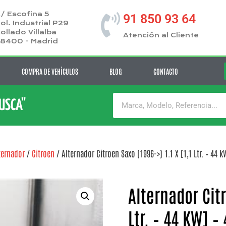
/ Escofina 5
91 850 93 64
ol. Industrial P29
ollado Villalba
Atención al Cliente
8400 - Madrid
COMPRA DE VEHÍCULOS
BLOG
CONTACTO
BUSCA"
ternador
/
Citroen
/ Alternador Citroen Saxo (1996->) 1.1 X [1,1 Ltr. – 44 k
Alternador Citr
Ltr. – 44 KW] –