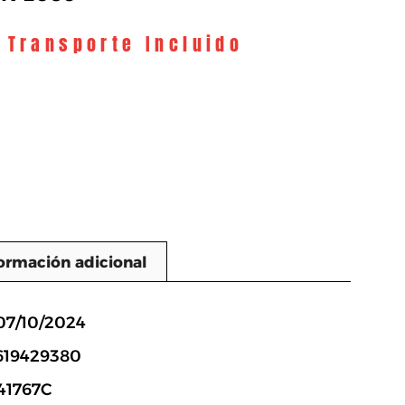
y Transporte Incluido
ormación adicional
n
07/10/2024
619429380
41767C