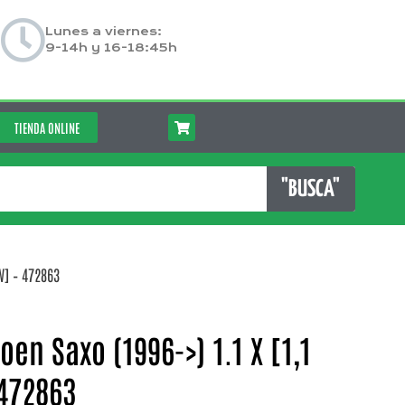
Lunes a viernes:
9-14h y 16-18:45h
TIENDA ONLINE
"BUSCA"
W] – 472863
oen Saxo (1996->) 1.1 X [1,1
 472863