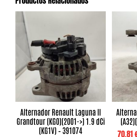
Productos Relacionados
Alternador Renault Laguna II
Altern
Grandtour (KG0)(2001->) 1.9 dCi
(A32)
(KG1V) – 391074
70,81