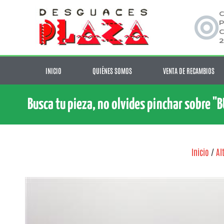
C
P
C
2
INICIO
QUIÉNES SOMOS
VENTA DE RECAMBIOS
Busca tu pieza, no olvides pinchar sobre "
Inicio
/
Al