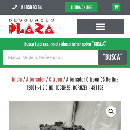
91 850 93 64
TIENDA ONLINE
Busca tu pieza, no olvides pinchar sobre "BUSCA"
"BUSCA"
Inicio
/
Alternador
/
Citroen
/ Alternador Citroen C5 Berlina
(2001->) 2.0 HDi (DCRHZB, DCRHZE) – 481158