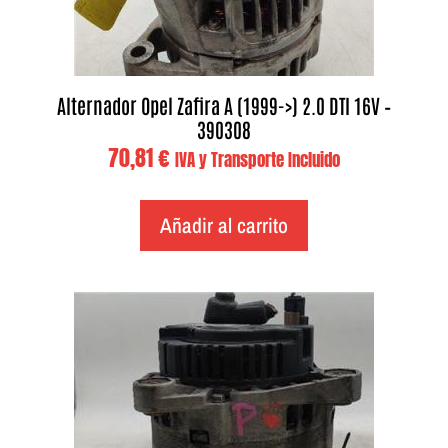
Alternador Opel Zafira A (1999->) 2.0 DTI 16V –
390308
70,81
€
IVA y Transporte Incluido
Añadir al carrito