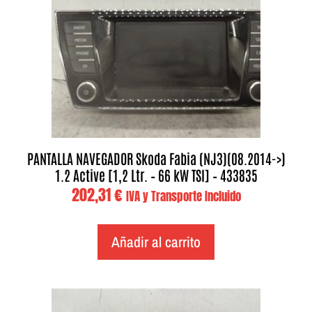
PANTALLA NAVEGADOR Skoda Fabia (NJ3)(08.2014->)
1.2 Active [1,2 Ltr. – 66 kW TSI] – 433835
202,31
€
IVA y Transporte Incluido
Añadir al carrito