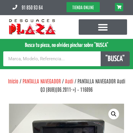
91 850 93 64
TIENDA ONLINE
Busca tu pieza, no olvides pinchar sobre "BUSCA"
"BUSCA"
Inicio
/
PANTALLA NAVEGADOR
/
Audi
/ PANTALLA NAVEGADOR Audi
Q3 (8UB)(06.2011->) – 116096