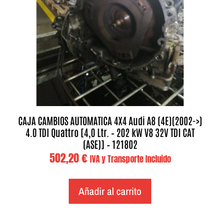
CAJA CAMBIOS AUTOMATICA 4X4 Audi A8 (4E)(2002->)
4.0 TDI Quattro [4,0 Ltr. – 202 kW V8 32V TDI CAT
(ASE)] – 121802
502,20
€
IVA y Transporte Incluido
Añadir al carrito