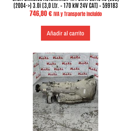
(2004->) 3.0i [3,0 Ltr. – 170 kW 24V CAT] – 599183
746,80
€
IVA y Transporte Incluido
Añadir al carrito