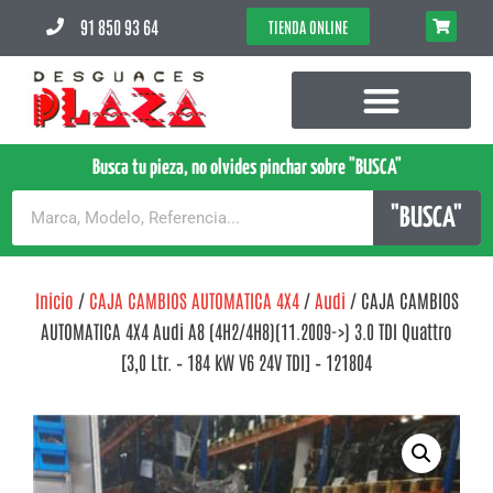
91 850 93 64
TIENDA ONLINE
Busca tu pieza, no olvides pinchar sobre "BUSCA"
"BUSCA"
Inicio
/
CAJA CAMBIOS AUTOMATICA 4X4
/
Audi
/ CAJA CAMBIOS
AUTOMATICA 4X4 Audi A8 (4H2/4H8)(11.2009->) 3.0 TDI Quattro
[3,0 Ltr. – 184 kW V6 24V TDI] – 121804