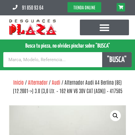
91 850 93 64
TIENDA ONLINE
Busca tu pieza, no olvides pinchar sobre "BUSCA"
"BUSCA"
Inicio
/
Alternador
/
Audi
/ Alternador Audi A4 Berlina (8E)
(12.2001->) 3.0 [3,0 Ltr. – 162 kW V6 30V CAT (ASN)] – 417505