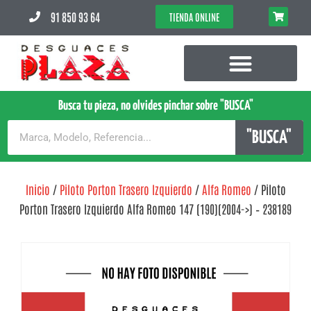
91 850 93 64
TIENDA ONLINE
Busca tu pieza, no olvides pinchar sobre "BUSCA"
"BUSCA"
Inicio
/
Piloto Porton Trasero Izquierdo
/
Alfa Romeo
/ Piloto
Porton Trasero Izquierdo Alfa Romeo 147 (190)(2004->) – 238189