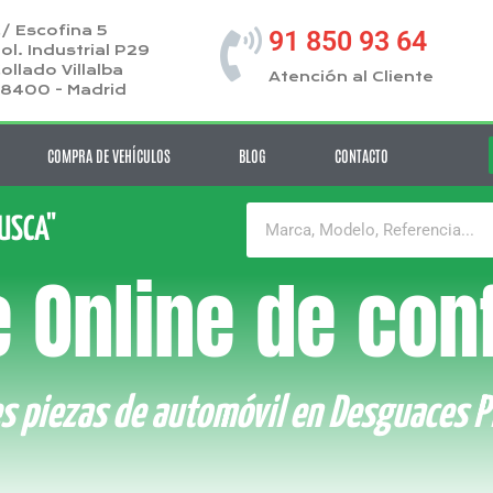
/ Escofina 5
91 850 93 64
ol. Industrial P29
ollado Villalba
Atención al Cliente
8400 - Madrid
COMPRA DE VEHÍCULOS
BLOG
CONTACTO
BUSCA"
 Online de con
s piezas de automóvil en Desguaces P