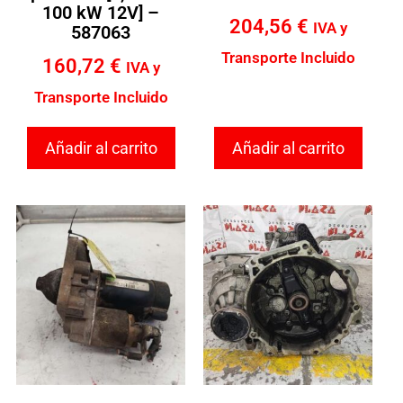
100 kW 12V] –
204,56
€
IVA y
587063
Transporte Incluido
160,72
€
IVA y
Transporte Incluido
Añadir al carrito
Añadir al carrito