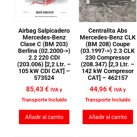
Airbag Salpicadero
Centralita Abs
Mercedes-Benz
Mercedes-Benz CLK
Clase C (BM 203)
(BM 208) Coupe
Berlina (02.2000->)
(03.1997->) 2.3 CLK
2.2 220 CDI
230 Compressor
(203.006) [2,2 Ltr. –
(208.347) [2,3 Ltr. –
105 kW CDI CAT] –
142 kW Compresor
573524
CAT] – 462157
85,43
€
44,96
€
IVA y
IVA y
Transporte Incluido
Transporte Incluido
Añadir al carrito
Añadir al carrito