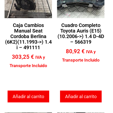
Caja Cambios
Cuadro Completo
Manual Seat
Toyota Auris (E15)
Cordoba Berlina
(10.2006->) 1.4 D-4D
(6K2)(11.1993->) 1.4
– 566319
i – 491111
80,92
€
IVA y
303,25
€
IVA y
Transporte Incluido
Transporte Incluido
Añadir al carrito
Añadir al carrito