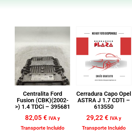
Centralita Ford
Cerradura Capo Opel
Fusion (CBK)(2002-
ASTRA J 1.7 CDTI –
>) 1.4 TDCi – 395681
613550
82,05
€
29,22
€
IVA y
IVA y
Transporte Incluido
Transporte Incluido