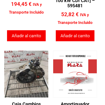
100 kW CDI CAT] –
194,45
€
IVA y
595481
Transporte Incluido
52,82
€
IVA y
Transporte Incluido
Añadir al carrito
Añadir al carrito
Caja Cambios
Amortiguador