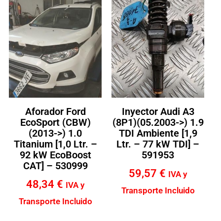
Aforador Ford
Inyector Audi A3
EcoSport (CBW)
(8P1)(05.2003->) 1.9
(2013->) 1.0
TDI Ambiente [1,9
Titanium [1,0 Ltr. –
Ltr. – 77 kW TDI] –
92 kW EcoBoost
591953
CAT] – 530999
59,57
€
IVA y
48,34
€
IVA y
Transporte Incluido
Transporte Incluido