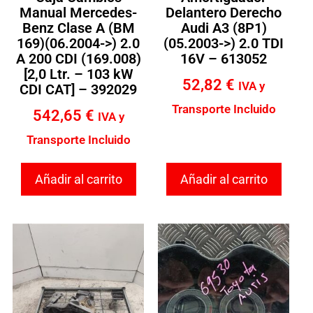
Manual Mercedes-
Delantero Derecho
Benz Clase A (BM
Audi A3 (8P1)
169)(06.2004->) 2.0
(05.2003->) 2.0 TDI
A 200 CDI (169.008)
16V – 613052
[2,0 Ltr. – 103 kW
52,82
€
IVA y
CDI CAT] – 392029
Transporte Incluido
542,65
€
IVA y
Transporte Incluido
Añadir al carrito
Añadir al carrito