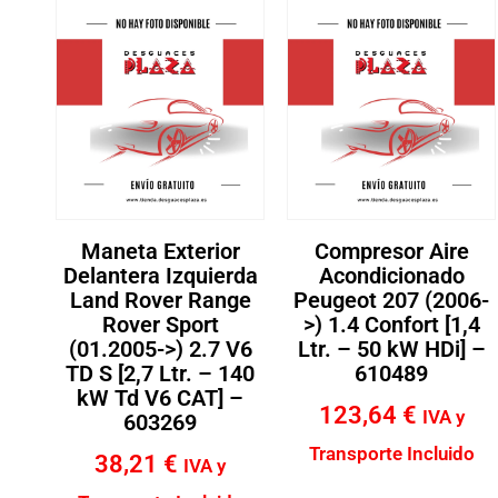
Maneta Exterior
Compresor Aire
Delantera Izquierda
Acondicionado
Land Rover Range
Peugeot 207 (2006-
Rover Sport
>) 1.4 Confort [1,4
(01.2005->) 2.7 V6
Ltr. – 50 kW HDi] –
TD S [2,7 Ltr. – 140
610489
kW Td V6 CAT] –
123,64
€
IVA y
603269
Transporte Incluido
38,21
€
IVA y