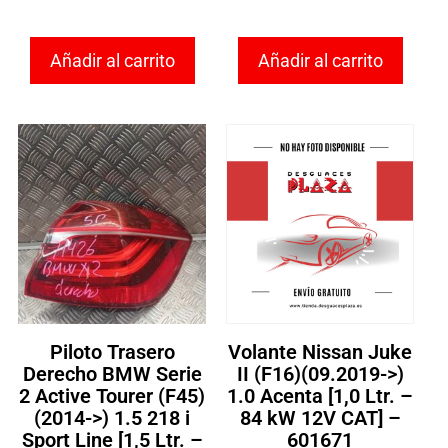
Añadir al carrito
Añadir al carrito
Piloto Trasero
Volante Nissan Juke
Derecho BMW Serie
II (F16)(09.2019->)
2 Active Tourer (F45)
1.0 Acenta [1,0 Ltr. –
(2014->) 1.5 218 i
84 kW 12V CAT] –
Sport Line [1,5 Ltr. –
601671