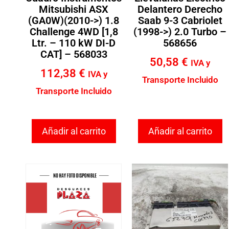
Mitsubishi ASX
Delantero Derecho
(GA0W)(2010->) 1.8
Saab 9-3 Cabriolet
Challenge 4WD [1,8
(1998->) 2.0 Turbo –
Ltr. – 110 kW DI-D
568656
CAT] – 568033
50,58
€
IVA y
112,38
€
IVA y
Transporte Incluido
Transporte Incluido
Añadir al carrito
Añadir al carrito