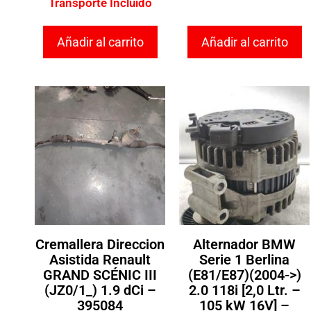
Transporte Incluido
Añadir al carrito
Añadir al carrito
Cremallera Direccion
Alternador BMW
Asistida Renault
Serie 1 Berlina
GRAND SCÉNIC III
(E81/E87)(2004->)
(JZ0/1_) 1.9 dCi –
2.0 118i [2,0 Ltr. –
395084
105 kW 16V] –