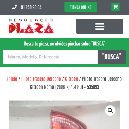
91 850 93 64
TIENDA ONLINE
Busca tu pieza, no olvides pinchar sobre "BUSCA"
"BUSCA"
Inicio
/
Piloto Trasero Derecho
/
Citroen
/ Piloto Trasero Derecho
Citroen Nemo (2008->) 1.4 HDi – 535893