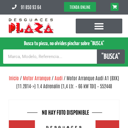
91 850 93 64
TIENDA ONLINE
Busca tu pieza, no olvides pinchar sobre "BUSCA"
"BUSCA"
Inicio
/
Motor Arranque
/
Audi
/ Motor Arranque Audi A1 (8XK)
(11.2014->) 1.4 Adrenalin [1,4 Ltr. – 66 kW TDI] – 552448