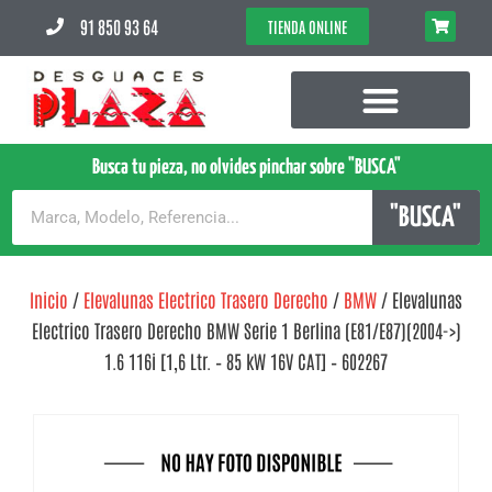
91 850 93 64
TIENDA ONLINE
Busca tu pieza, no olvides pinchar sobre "BUSCA"
"BUSCA"
Inicio
/
Elevalunas Electrico Trasero Derecho
/
BMW
/ Elevalunas
Electrico Trasero Derecho BMW Serie 1 Berlina (E81/E87)(2004->)
1.6 116i [1,6 Ltr. – 85 kW 16V CAT] – 602267