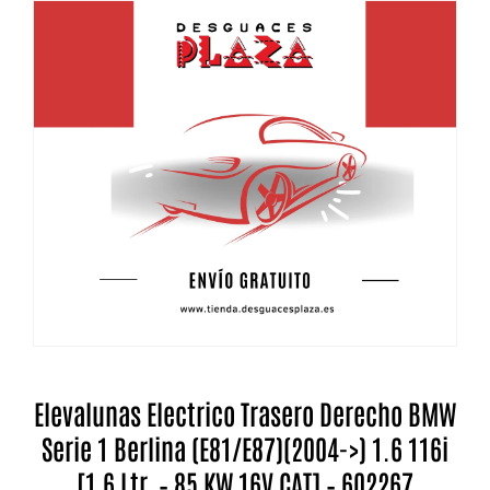
Elevalunas Electrico Trasero Derecho BMW
Serie 1 Berlina (E81/E87)(2004->) 1.6 116i
[1,6 Ltr. – 85 KW 16V CAT] – 602267