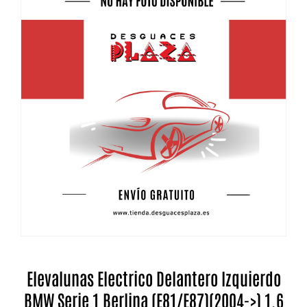
Elevalunas Electrico Delantero Izquierdo
BMW Serie 1 Berlina (E81/E87)(2004->) 1.6