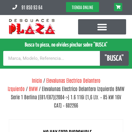
91 850 93 64
TIENDA ONLINE
Busca tu pieza, no olvides pinchar sobre "BUSCA"
"BUSCA"
Inicio
/
Elevalunas Electrico Delantero
Izquierdo
/
BMW
/ Elevalunas Electrico Delantero Izquierdo BMW
Serie 1 Berlina (E81/E87)(2004->) 1.6 116i [1,6 Ltr. – 85 kW 16V
CAT] – 602266