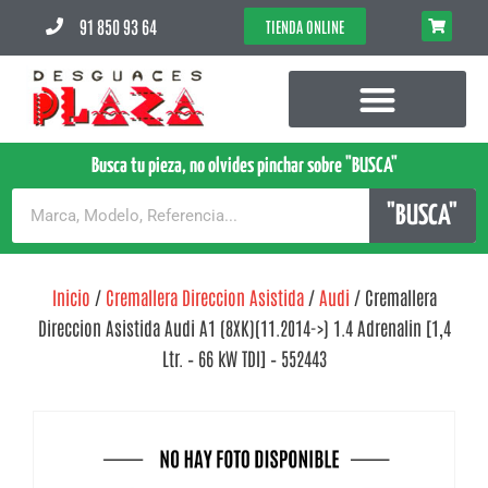
91 850 93 64
TIENDA ONLINE
Busca tu pieza, no olvides pinchar sobre "BUSCA"
"BUSCA"
Inicio
/
Cremallera Direccion Asistida
/
Audi
/ Cremallera
Direccion Asistida Audi A1 (8XK)(11.2014->) 1.4 Adrenalin [1,4
Ltr. – 66 kW TDI] – 552443