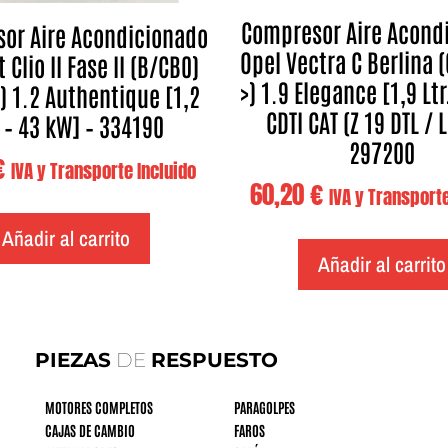
Compresor Aire Acond
or Aire Acondicionado
Opel Vectra C Berlina 
 Clio II Fase II (B/CB0)
>) 1.9 Elegance [1,9 Ltr
) 1.2 Authentique [1,2
CDTI CAT (Z 19 DTL / 
. – 43 kW] – 334190
297200
€
IVA y Transporte Incluido
60,20
€
IVA y Transporte
Añadir al carrito
Añadir al carrito
PIEZAS
DE
RESPUESTO
MOTORES COMPLETOS
PARAGOLPES
CAJAS DE CAMBIO
FAROS