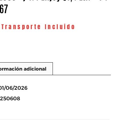
667
 Transporte Incluido
ormación adicional
n
01/06/2026
3250608