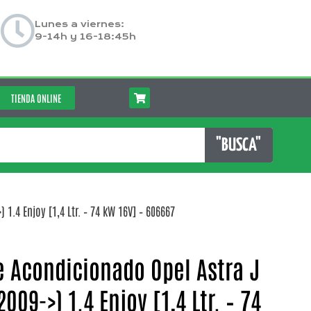
Lunes a viernes:
9-14h y 16-18:45h
TIENDA ONLINE
"BUSCA"
1.4 Enjoy [1,4 Ltr. – 74 kW 16V] – 606667
 Acondicionado Opel Astra J
2009->) 1.4 Enjoy [1,4 Ltr. – 74