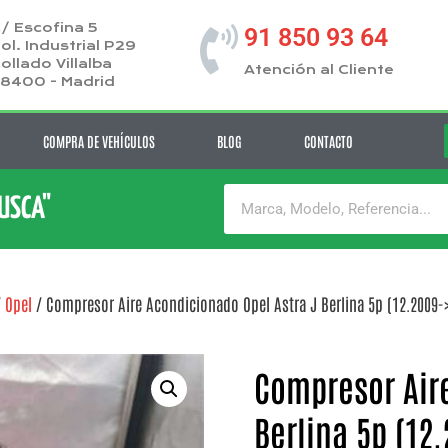
/ Escofina 5
91 850 93 64
ol. Industrial P29
ollado Villalba
Atención al Cliente
8400 - Madrid
COMPRA DE VEHÍCULOS
BLOG
CONTACTO
BUSCA"
/
Opel
/ Compresor Aire Acondicionado Opel Astra J Berlina 5p (12.2009->) 
Compresor Aire
Berlina 5p (12.