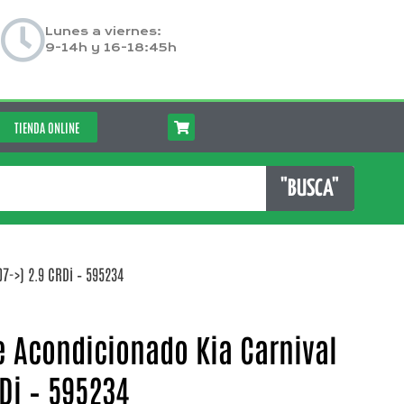
Lunes a viernes:
9-14h y 16-18:45h
TIENDA ONLINE
"BUSCA"
7->) 2.9 CRDi – 595234
 Acondicionado Kia Carnival
RDi – 595234