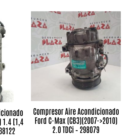
Compresor Aire Acondicionado
icionado
Ford C-Max (CB3)(2007->2010)
 1.4 [1,4
2.0 TDCi – 298079
338122