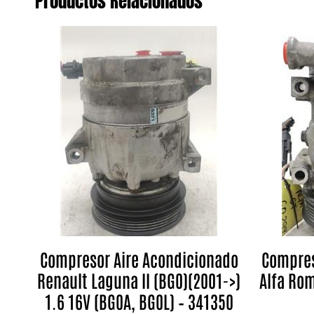
Productos Relacionados
Compresor Aire Acondicionado
Compres
Renault Laguna II (BG0)(2001->)
Alfa Rom
1.6 16V (BG0A, BG0L) – 341350