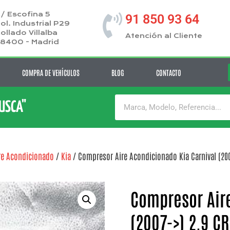
/ Escofina 5
91 850 93 64
ol. Industrial P29
ollado Villalba
Atención al Cliente
8400 - Madrid
COMPRA DE VEHÍCULOS
BLOG
CONTACTO
BUSCA"
re Acondicionado
/
Kia
/ Compresor Aire Acondicionado Kia Carnival (200
Compresor Aire
(2007->) 2.9 C