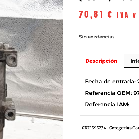
70,81
€
IVA y
Sin existencias
Descripción
Inf
Descripció
Fecha de entrada: 
Referencia OEM: 9
Referencia IAM:
SKU
595234
Categorías
Co