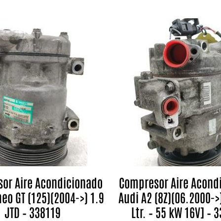
or Aire Acondicionado
Compresor Aire Acond
eo GT (125)(2004->) 1.9
Audi A2 (8Z)(06.2000->)
JTD – 338119
Ltr. – 55 kW 16V] – 