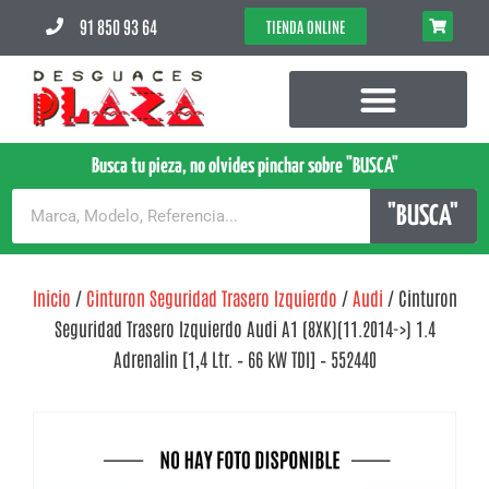
91 850 93 64
TIENDA ONLINE
Busca tu pieza, no olvides pinchar sobre "BUSCA"
"BUSCA"
Inicio
/
Cinturon Seguridad Trasero Izquierdo
/
Audi
/ Cinturon
Seguridad Trasero Izquierdo Audi A1 (8XK)(11.2014->) 1.4
Adrenalin [1,4 Ltr. – 66 kW TDI] – 552440