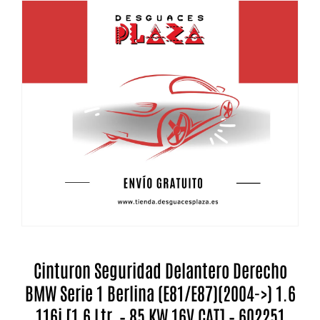
Cinturon Seguridad Delantero Derecho
BMW Serie 1 Berlina (E81/E87)(2004->) 1.6
116i [1,6 Ltr. – 85 KW 16V CAT] – 602251