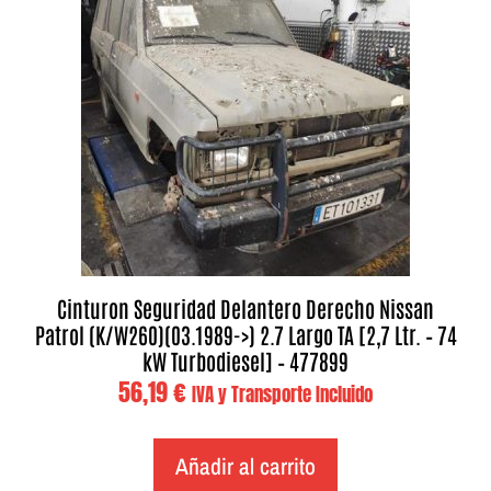
Cinturon Seguridad Delantero Derecho Nissan
Patrol (K/W260)(03.1989->) 2.7 Largo TA [2,7 Ltr. – 74
kW Turbodiesel] – 477899
56,19
€
IVA y Transporte Incluido
Añadir al carrito