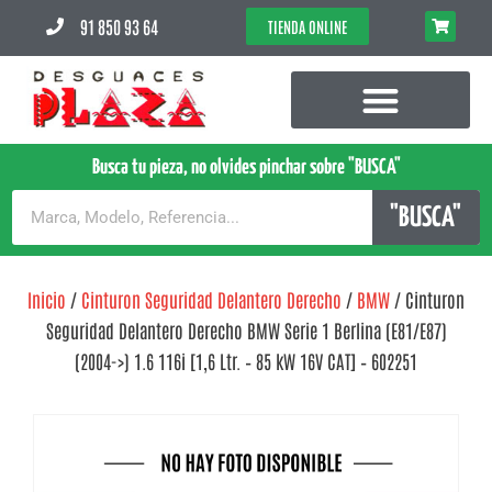
91 850 93 64
TIENDA ONLINE
Busca tu pieza, no olvides pinchar sobre "BUSCA"
"BUSCA"
Inicio
/
Cinturon Seguridad Delantero Derecho
/
BMW
/ Cinturon
Seguridad Delantero Derecho BMW Serie 1 Berlina (E81/E87)
(2004->) 1.6 116i [1,6 Ltr. – 85 kW 16V CAT] – 602251