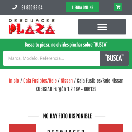
91 850 93 64
TIENDA ONLINE
Busca tu pieza, no olvides pinchar sobre "BUSCA"
"BUSCA"
Inicio
/
Caja Fusibles/Rele
/
Nissan
/ Caja Fusibles/Rele Nissan
KUBISTAR Furgón 1.2 16V – 606139