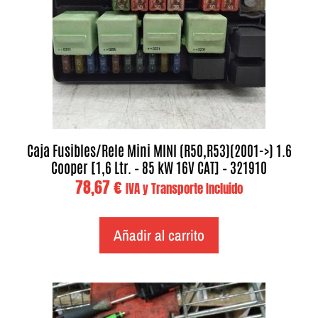
Caja Fusibles/Rele Mini MINI (R50,R53)(2001->) 1.6
Cooper [1,6 Ltr. – 85 kW 16V CAT] – 321910
78,67
€
IVA y Transporte Incluido
Añadir al carrito