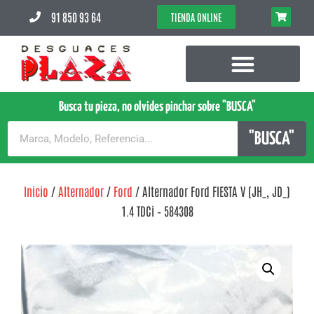
91 850 93 64
TIENDA ONLINE
Busca tu pieza, no olvides pinchar sobre "BUSCA"
"BUSCA"
Inicio
/
Alternador
/
Ford
/ Alternador Ford FIESTA V (JH_, JD_)
1.4 TDCi – 584308